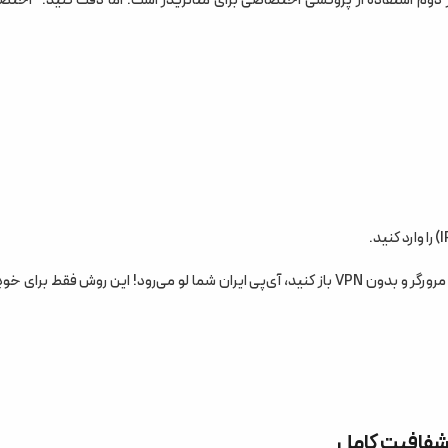
هشدار: در این روش، فقط متاتریدر شما امن است. اگر سایت پراپ فرم را با مرورگر و بدون VPN باز کنید، آی‌پی ایران شما لو می‌رود! این روش فقط ب