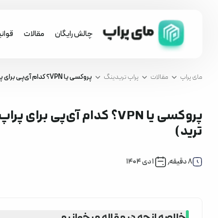
چالش رایگان
مقالات
قوان
مای پراپ
مقالات
پراپ تریدینگ
پروکسی یا VPN؟ کدام آی‌پی برای پراپ فرم امن‌تر است؟ (راهنمای جامع VPS برای ترید)
ترید)
پراپ تریدینگ
8
دقیقه
,
۱ دی ۱۴۰۴
خلاصه انچه در مقاله میخوانیم