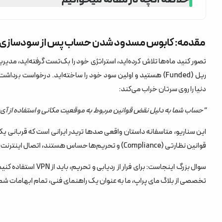
مقدمه: کابوس مسدود شدن حساب پس از سودسازی
فصل اول: چرا پراپ فرم‌ها به آی‌پی ایران حساس هستند؟
مقدمه: کابوس مسدود شدن حساب پس از سودسازی
۱. قوانین بین‌المللی و تحریم‌ها (Sanctions)
تصور کنید ماه‌ها تلاش کرده‌اید، استراتژی خود را بک‌تست گرفته‌اید، مدیریت 
ریل (Funded) هستید و اولین سود خود را ساخته‌اید. درخواست ب
۲. جلوگیری از مدیریت حساب (Account Management)
دنیا را روی سرتان خراب می‌کند:
فصل دوم: کالبدشکافی ابزارها؛ تفاوت VPN و VPS در ترید
"حساب شما به دلیل نقض قوانین مربوط به موقعیت مکانی و استفاده از آی‌پی‌های مشکوک مسدود شد."
۱. وی‌پی‌ان (VPN): ارزان اما خطرناک
این سناریو، متاسفانه داستان واقعی صدها تریدر ایرانی است که قربانی ی
۲. پروکسی (Proxy): سبک و مخفی
قوانین نظارتی (Compliance) و تحریم‌ها حساس هستند، اتصال اینترنت شما به اندازه استراتژی معاملاتی‌تان اهمیت دارد.
۳. سرور مجازی (VPS): استاندارد طلایی (Gold Standard)
تخصصی از بلاگ مای پراپ، ما به عنوان یک راهنمای فنی، تمام ابهامات شما ر
فصل سوم: راهنمای خرید سرور مجازی ترید؛ چه مشخصاتی ب
۱. موقعیت جغرافیایی (Location)