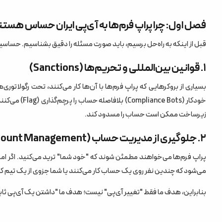
۲. سیستم عامل (OS)
فصل اول: چرا پراپ فرم‌ها به آی‌پی ایران حساس هستن
۳. منابع سخت‌افزاری (Hardware)
قبل از اینکه به راه‌حل برسیم، باید صورت مسئله را دقیق بشناسیم. حساسیت پراپ فرم‌ها به آی‌پی (ddress
فصل چهارم: پروکسی اختصاصی برای متاتریدر؛ راهکار جایگزی
۱. قوانین بین‌المللی و تحریم‌ها (Sanctions)
روش تنظیم SOCKS5 در متاتریدر:
بسیاری از بروکرهایی که پراپ فرم‌ها با آن‌ها کار می‌کنند، تحت رگولاتو
فصل پنجم: قوانین تغییر IP در مای پراپ (MyProp)؛ شفافیت کامل
خودکار (ots
زیرساخت ممکن است حساب را مسدود کند.
خط قرمزهای مای پراپ:
۲. جلوگیری از مدیریت حساب (Account Management)
توصیه رسمی مای پراپ:
فصل ششم: آموزش اتصال به VPS (قدم به قدم)
می‌شود که چندین نفر روی یک حساب کار می‌کنند یا شما جزوی از یک تیم ک
فصل هفتم: چک‌لیست امنیتی قبل از اولین ترید
بنابراین، هدف ما فقط "تغییر آی‌پی" نیست؛ هدف ما "داشتن یک آی‌پی ثابت
نتیجه‌گیری: هزینه VPS، بیمه سرمایه شماست