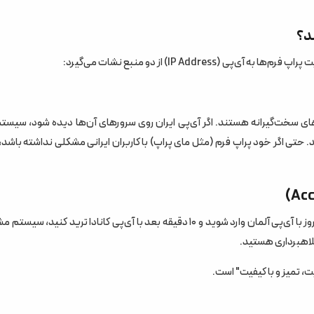
د؟
IP A) از دو منبع نشات می‌گیرد:
ن
ری‌های سخت‌گیرانه هستند. اگر آی‌پی ایران روی سرورهای آن‌ها دیده شود، سیست
Compliance B) بلافاصله حساب را پرچم‌گذاری (Flag) می‌کنند. حتی اگر خود پراپ فرم (مثل مای پراپ) با کاربران ایرانی مشکلی نداشته با
پراپ فرم‌ها می‌خواهند مطمئن شوند که "خود شما" ترید می‌کنید. اگر امروز با آی‌پی آلمان وارد شوید و ۱۰ دقیقه بعد با آی‌پی کانادا ترید ک
لاهبرداری هستید.
، تمیز و با کیفیت" است.