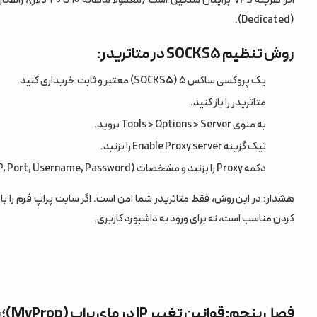
(Dedicated).
روش تنظیم SOCKS5 در متاتریدر:
یک پروکسی ساکس ۵ (SOCKS5) معتبر و ثابت خریداری کنید.
متاتریدر را باز کنید.
به منوی Tools > Options > Server بروید.
تیک گزینه Enable Proxy server را بزنید.
دکمه Proxy را بزنید و مشخصات (IP, Port, Username, Password) را وارد کنید.
کردن مناسب است، نه برای ورود به داشبورد کاربری.
فصل پنجم: قوانین تغییر IP در مای پراپ (MyProp)؛ شفافیت کامل