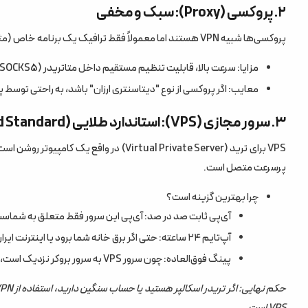
۲. پروکسی (Proxy): سبک و مخفی
پروکسی‌ها شبیه VPN هستند اما معمولاً فقط ترافیک یک برنامه خاص (مثل مرورگر یا متاتریدر) را عبور می‌دهند.
مزایا: سرعت بالا، قابلیت تنظیم مستقیم داخل متاتریدر (SOCKS5).
معایب: اگر پروکسی از نوع "دیتاسنتری ارزان" باشد، به راحتی توسط 
۳. سرور مجازی (VPS): استاندارد طلایی (Gold Standard)
پرسرعت متصل است.
چرا بهترین گزینه است؟
آی‌پی ثابت صد در صد: آی‌پی این سرور فقط متعلق به شماست 
آپ‌تایم ۲۴ ساعته: حتی اگر برق خانه شما برود یا اینترنت ایران قطع شود، متاتریدر روی VPS باز است و ربات‌های شما کار می‌کنند.
پینگ فوق‌العاده: چون سرور VPS به سرور بروکر نزدیک است، سرعت اجرای معاملات (Latency) بسیار بالاست.