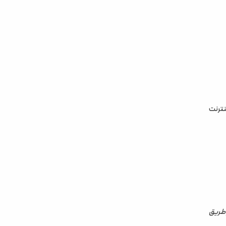
کتاب‌های تحلیل فاندمنتال و تکنیکال در فارکس | معرفی
100 کتاب برتر ترید
ثلاً هلند یا ترکیه) قرار دارد و ۲۴ ساعته به اینترنت
بهترین روش‌های سرمایه گذاری در 1404
راپ از طریق