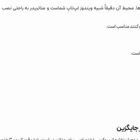
(Windows Server): بهترین گزینه برای ۹۹٪ تریدرها. محیط آن دقیقاً شبیه ویندوز لپ‌تاپ شماست و متاتریدر به راحتی نصب
ن کنند مناسب است.
 جایگزین