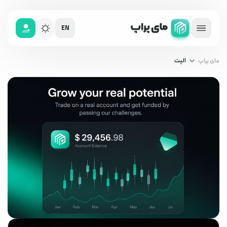
EN
مای پراپ
الیت