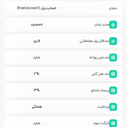
حساب ریل
(Real account)
عنوان
مدت زمان
نامحدود
حداقل روز معاملاتی
5 روز
حد ضرر روزانه
ندارد
حد ضرر کلی
6%
ریسک شناور
3%
برداشت
هفتگی
تارگت سود
ندارد