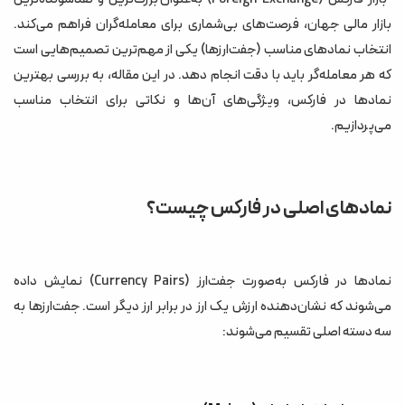
1. EUR/USD (یورو/دلار آمریکا)
بازار مالی جهان، فرصت‌های بی‌شماری برای معامله‌گران فراهم می‌کند.
انتخاب نمادهای مناسب (جفت‌ارزها) یکی از مهم‌ترین تصمیم‌هایی است
2. USD/JPY (دلار آمریکا/ین ژاپن)
که هر معامله‌گر باید با دقت انجام دهد. در این مقاله، به بررسی بهترین
3. GBP/USD (پوند بریتانیا/دلار آمریکا)
نمادها در فارکس، ویژگی‌های آن‌ها و نکاتی برای انتخاب مناسب
4. AUD/USD (دلار استرالیا/دلار آمریکا)
می‌پردازیم.
5. USD/CHF (دلار آمریکا/فرانک سوئیس)
چگونه بهترین نماد را انتخاب کنیم؟
نمادهای اصلی در فارکس چیست؟
مزایا و معایب معامله در جفت‌ارزهای اصلی
مزایا:
معایب:
نمادها در فارکس به‌صورت جفت‌ارز (Currency Pairs) نمایش داده
می‌شوند که نشان‌دهنده ارزش یک ارز در برابر ارز دیگر است. جفت‌ارزها به
نکات پایانی
سه دسته اصلی تقسیم می‌شوند: