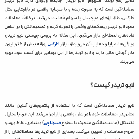
کلانی رقم بزنند، مفهوم "لایو تریدر" جایگاه ویژه‌ای دارد. لایو تریدر
معامله‌گری است که به صورت زنده و با سرمایه واقعی در بازارهایی مثل
نتیجه‌گیری
فارکس، طلا، ارزهای دیجیتال یا سهام فعالیت می‌کند. برخلاف معاملات
دمو، لایو تریدر ریسک‌های واقعی را تجربه کرده و تصمیماتش را بر اساس
داده‌های لحظه‌ای بازار می‌گیرد. این مقاله به بررسی چیستی لایو تریدر،
ویژگی‌ها، مزایا و معایب آن می‌پردازد. بازار
روزانه بیش از ۶ تریلیون
فارکس
دلار گردش مالی دارد، و لایو تریدرها از این پویایی برای کسب سود بهره
می‌برند.
لایو تریدر کیست؟
لایو تریدر معامله‌گری است که با استفاده از پلتفرم‌های آنلاین مانند
متاتریدر ، معاملات خود را در زمان واقعی بازار اجرا می‌کند. این فرد با تحلیل
تکنیکال (مانند میانگین متحرک یا سطوح
) و بنیادی، نقاط ورود و
فیبوناچی
خروج معاملات را تعیین می‌کند. بسیاری از لایو تریدرها معاملاتشان را از