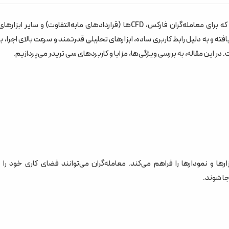
سی تریدر (cTrader) یک پلتفرم معاملاتی پیشرفته و چندمنظوره است که برای معامله‌گران فارکس، CFDها (قراردادهای مابه‌التفاوت) و سا
. این پلتفرم توسط شرکت Spotware Systems توسعه یافته و به دلیل رابط کاربری ساده، ابزارهای تحلیلی قدرتمند و سرعت بالای اجر
ر این مقاله، به بررسی ویژگی‌ها، مزایا و کاربردهای سی تریدر می‌پردازیم.
ا و نمودارها را فراهم می‌کند. معامله‌گران می‌توانند فضای کاری خود را
ا شوند.