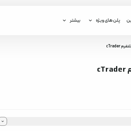
ین
پلن های ویژه
بیشتر
cTrade
c