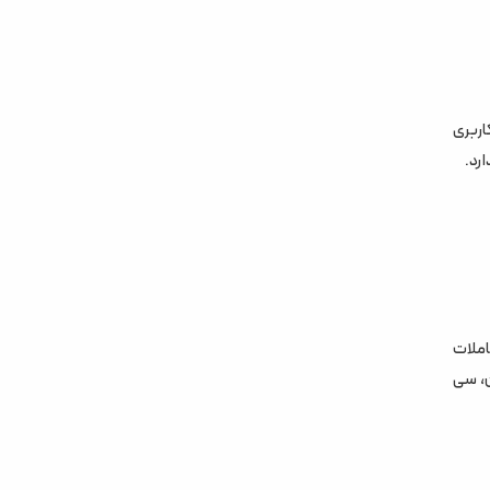
کاربری
رد.
املات
ن، سی