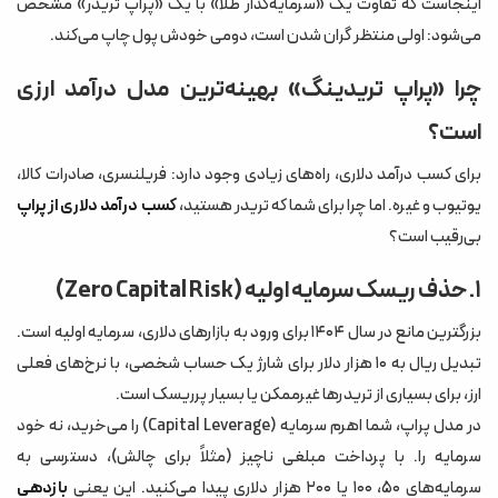
اینجاست که تفاوت یک «سرمایه‌گذار طلا» با یک «پراپ تریدر» مشخص
می‌شود: اولی منتظر گران شدن است، دومی خودش پول چاپ می‌کند.
چرا «پراپ تریدینگ» بهینه‌ترین مدل درآمد ارزی
است؟
برای کسب درآمد دلاری، راه‌های زیادی وجود دارد: فریلنسری، صادرات کالا،
یوتیوب و غیره. اما چرا برای شما که تریدر هستید،
کسب درآمد دلاری از پراپ
بی‌رقیب است؟
۱. حذف ریسک سرمایه اولیه (Zero Capital Risk)
بزرگترین مانع در سال ۱۴۰۴ برای ورود به بازارهای دلاری، سرمایه اولیه است.
تبدیل ریال به ۱۰ هزار دلار برای شارژ یک حساب شخصی، با نرخ‌های فعلی
ارز، برای بسیاری از تریدرها غیرممکن یا بسیار پرریسک است.
در مدل پراپ، شما اهرم سرمایه (Capital Leverage) را می‌خرید، نه خود
سرمایه را. با پرداخت مبلغی ناچیز (مثلاً برای چالش)، دسترسی به
سرمایه‌های ۵۰، ۱۰۰ یا ۲۰۰ هزار دلاری پیدا می‌کنید. این یعنی
بازدهی