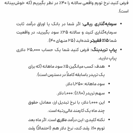
فرض کنید نرخ تورم واقعی سالانه را ۴۰٪ در نظر بگیریم (که خوش‌بینانه
است).
سرمایه‌گذاری ریالی:
اگر شما در بانک یا اوراق درآمد ثابت
سرمایه‌گذاری کنید و سالانه ۲۵٪ سود بگیرید، در واقعیت
شما
۱۵٪ فقیرتر
شده‌اید (۲۵ منهای ۴۰).
پراپ تریدینگ:
فرض کنید شما یک حساب ۲۵,۰۰۰ دلاری
پراپ دارید.
هدف: کسب میانگین ۵٪ سود ماهانه (که برای
یک تریدر باسابقه کاملاً در دسترس است).
سود ماهانه: ۱,۲۵۰ دلار.
سهم تریدر (۸۰٪): ۱,۰۰۰ دلار.
این ۱,۰۰۰ دلار، با نرخ تبدیل ارز، معادل حقوق
چند ماه یک کارمند عالی‌رتبه است.
نکته کلیدی: این درآمد
دلاری
است. اگر ماه بعد
تورم ۱۰٪ رشد کند، نرخ دلار هم (احتمالاً) رشد