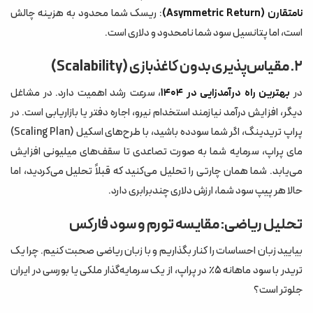
نامتقارن (Asymmetric Return)
: ریسک شما محدود به هزینه چالش
است، اما پتانسیل سود شما نامحدود و دلاری است.
۲. مقیاس‌پذیری بدون کاغذبازی (Scalability)
در
بهترین راه درآمدزایی در ۱۴۰۴
، سرعت رشد اهمیت دارد. در مشاغل
دیگر، افزایش درآمد نیازمند استخدام نیرو، اجاره دفتر یا بازاریابی است. در
پراپ تریدینگ، اگر شما سودده باشید، با طرح‌های اسکیل (Scaling Plan)
مای پراپ، سرمایه شما به صورت تصاعدی تا سقف‌های میلیونی افزایش
می‌یابد. شما همان چارتی را تحلیل می‌کنید که قبلاً تحلیل می‌کردید، اما
حالا هر پیپ سود شما، ارزش دلاری چندبرابری دارد.
تحلیل ریاضی: مقایسه تورم و سود فارکس
بیایید زبان احساسات را کنار بگذاریم و با زبان ریاضی صحبت کنیم. چرا یک
تریدر با سود ماهانه ۵٪ در پراپ، از یک سرمایه‌گذار ملکی یا بورسی در ایران
جلوتر است؟