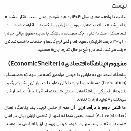
مدیریت زمان برای تریدرهای پاره‌وقت
نیست
مدیریت ریسک پناهگاه: چگونه این گنج را حفظ کنیم؟
بیایید با واقعیت‌های سال ۱۴۰۴ روبه‌رو شویم. مدل سنتی «کار بیشتر =
۱. قانون بقا مقدم بر سود
رفاه بیشتر» در اقتصادهای تورمی مثل ایران شکسته و ناکارآمد شده است.
شما ممکن است به عنوان یک مهندس، پزشک یا مدیر، حقوق ریالی خود را
۲. برداشت منظم (Regular Withdrawals)
۲۰ یا ۳۰ درصد افزایش دهید، اما وقتی نرخ کالاها و خدمات با شیب تندتری
۳. تنوع در پراپ‌ها
حرکت می‌کند، شما در واقع در حال «درجا زدن» هستید.
نتیجه‌گیری: ۱۴۰۴، سال تریدرهای هوشمند
مفهوم «پناهگاه اقتصادی» (Economic Shelter)
سوالات متداول (FAQ)
پناهگاه اقتصادی به دارایی یا جریان درآمدی گفته می‌شود که همبستگی
(Correlation) مستقیمی با تورم داخلی ندارد یا حتی از آن پیشی می‌گیرد.
طلا و دلار فیزیکی، پناهگاه‌های سنتی هستند، اما آنها صرفاً «حفظ ارزش»
می‌کنند و «تولید ارزش» ندارند.
اما
شغل دوم با درآمد ارزی
، آن هم از جنس ترید، یک پناهگاه فعال
(Active Shelter) است. یعنی شما نه تنها از کاهش ارزش ریال در امان
هستید، بلکه با رشد مهارت خود، جریان ورودی ارز را افزایش می‌دهید.