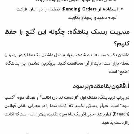
نشستن کمتری دارد و استرس کمتری تولید می‌کند.
استفاده از Pending Orders:
تحلیل را در زمان فراغت
انجام دهید و اردرها را بکارید.
مدیریت ریسک پناهگاه: چگونه این گنج را حفظ
کنیم؟
داشتن یک حساب فاندد شده در پراپ، مثل داشتن یک مغازه در بهترین
نقطه بازار است. باید از آن محافظت کنید. بزرگترین دشمن این پناهگاه،
"طمع" است.
۱. قانون بقا مقدم بر سود
در پراپ تریدینگ، هدف اول "از دست ندادن اکانت" و هدف دوم "کسب
سود" است. هرگز ریسکی نکنید که اکانت شما را در معرض نقض قوانین
(Breach) قرار دهد. حتی اگر یک ماه سود نکنید، بهتر از این است که اکانت
را از دست بدهید.