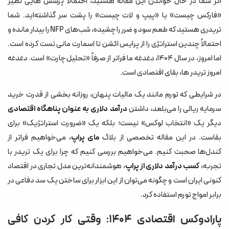
اگر شما در حال خواندن این مقاله هستید، احتمالاً پرسش هایی نظیر
چرا «پراپ تریدینگ» بهینه‌ترین مدل درآمد ارزی است؟
«فارکس چیست» یا «پیپ و لات چیست» را پشت سر گذاشته‌اید. شما
تریدری هستید که طعم سود و ضرر را چشیده، شب‌های NFP را بیدار مانده و
۱. حذف ریسک سرمایه اولیه (Zero Capital Risk)
احتمالاً چندین استراتژی را از پرایس اکشن تا اسمارت مانی تست کرده است.
۲. مقیاس‌پذیری بدون کاغذبازی (Scalability)
اما امروز، در سال ۱۴۰۴، دغدغه ما فراتر از صرفاً «تحلیل چارت» است. دغدغه
تحلیل ریاضی: مقایسه تورم و سود فارکس
امروز تریدر ها، بقای اقتصادی است.
مزایای حقوق دلاری در ایران: فراتر از رفاه
در شرایطی که تورم مانند یک مالیات پنهان، روزانه بخشی از قدرت خرید
۱. آرامش روانی و تمرکز بر کیفیت (Psychological Safety)
سرمایه ریالی را می‌بلعد، داشتن
درآمد دلاری به عنوان پناهگاه اقتصادی
دیگر یک «انتخاب لوکس» نیست؛ بلکه یک «ضرورت استراتژیک» برای
۲. دسترسی به ابزارها و آموزش‌های جهانی
بقاست. در این مقاله تخصصی از بلاگ
مای پراپ
، می‌خواهیم فراتر از
۳. قدرت انتخاب (Optionality)
کندل‌ها صحبت کنیم. می‌خواهیم بررسی کنیم که چرا برای یک تریدر با
نقد کردن سود پراپ با تتر: عبور از سد تحریم‌ها
تجربه،
کسب درآمد دلاری از پراپ
، هوشمندانه‌ترین مدل تجاری در اقتصاد
چرا تتر (USDT) بهترین روش دریافت سود است؟
کنونی ایران است و چگونه می‌توان از این ابزار برای ساختن یک سد دفاعی در
برابر امواج تورم استفاده کرد.
استراتژی عملیاتی: تبدیل پراپ به شغل دوم با درآمد اول
مدل ترکیبی (Hybrid Model)
پارادوکس اقتصادی ۱۴۰۴: وقتی کار کردن کافی