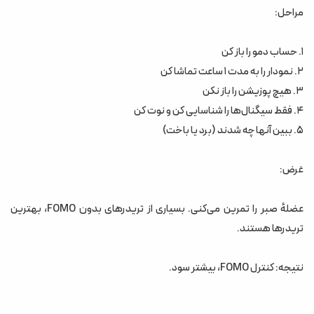
مراحل:
۱. حساب دمو را باز کن
۲. نمودار را به مدت ۱ ساعت تماشا کن
۳. هیچ پوزیشن را باز نکن
۴. فقط سیگنال‌ها را شناسایی کن و نوت کن
۵. ببین آنها چه شدند (برد یا باخت)
غرض:
عضلهٔ صبر را تمرین می‌کنی. بسیاری از تریدرهای بدون FOMO، بهترین
تریدرها هستند.
نتیجه: کنترل FOMO، بیشتر سود.