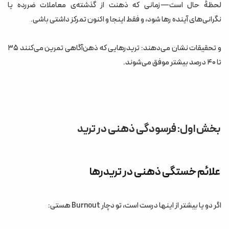
قدم ۱: تشخیص (۵ ثانیه)
لحظهٔ حال است—زمانی که ذهنت از گذشته‌ی معاملات ضررده یا
نگرانی‌های آینده رها شود، و فقط اینجا و اکنون تمرکز داشتی باشی.
قدم ۲: نام‌گذاری (۱۰ ثانیه)
قدم ۳: فاصله‌گذاری (۲۰ ثانیه)
و تحقیقات نشان می‌دهند: تریدرهایی که ذهن‌آگاهی تمرین می‌کنند ۳۵
قدم ۴: تصمیم (۱ دقیقه)
تا ۴۰ درصد بیشتر موفق می‌شوند.
بخش پنجم: ذهن‌آگاهی در شرایط قطعی اینترنت
بخش ششم: جدول مقایسه ( تریدری بدون ذهن‌آگاهی vs منظم)
بخش هفتم: روتین روزانهٔ ذهن‌آگاه برای تریدرها
بخش اول: فرسودگی ذهنی در ترید
بخش هشتم: سؤالات متداول
سؤال ۱: آیا مدیتیشن برای تریدری که برای آن وقت ندارد مفید است؟
علائم خستگی ذهنی در تریدرها
سؤال ۲: اگر مدیتیشن برایم کار نکرد؟
سؤال ۳: آیا ذهن‌آگاهی معاملات مرا کند می‌کند؟
اگر دو یا بیشتر از اینها درست است، تو دچار Burnout هستی:
سؤال ۴: چند روز طول می‌کشد تا نتیجه ببینم؟
بخش نهم: تحذیر: چه‌زمانی ذهن‌آگاهی کافی نیست