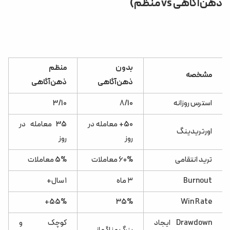
ذهن‌آگاهی vs منظم)
بدون
منظم
مشخصه
ذهن‌آگاهی
ذهن‌آگاهی
استرس روزانه
8/10
3/10
50+ معامله در
35 معامله در
اورتریدینگ
روز
روز
ترید انتقامی
60% معاملات
5% معاملات
Burnout
۳ ماه
۱ سال+
55%+
35%
Win Rate
Drawdown ایجاد
کوچک و