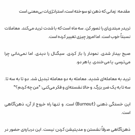
علائم خستگی ذهنی در تریدرها
مقدمه: زمانی که ذهن تو سوخته است، استراتژی‌ات بی‌معنی است
چرا ذهن تو سوخته است؟
تریدر مبتدی‌ای را تصور کن. سه ماه است که با شدت ترید می‌کند. معاملات
بخش دوم: ذهن‌آگاهی چیست؟ (Mindfulness)
نسبتاً خوب است. اما امروز چیزی تغییر کرده است.
چرا ذهن‌آگاهی برای تریدرها تاثیرگذار است؟
بخش سوم: تکنیک‌های عملی ذهن‌آگاهی برای تریدرها
صبح بیدار شدی. نمودار را باز کردی. سیگنال را دیدی. اما نمی‌دانی چرا
تکنیک ۱: تنفس ۴۴۴ (Box Breathing)
می‌ترسی. یا می‌خندی. یا هر دو.
تکنیک ۲: اسکن بدن (Body Scan)
ترید به معامله‌ای شدید. معامله به دو معامله تبدیل شد. دو تا به سه تا.
تکنیک ۳: تجسم (Visualization)
سه تا به یک ضرر بزرگ. و حالا نشسته‌ای و فکر می‌کنی: "من چه کردم؟"
تکنیک ۴: تمرکز روی چارت (Mindful Chart Watching)
این خستگی ذهنی (Burnout) است. و تنها راه خروج از آن، ذهن‌آگاهی
تکنیک ۵: مدیتیشن ۱۰ دقیقه‌ای (Daily Meditation)
است.
تکنیک ۶: تمرین “نشستن روی دست‌ها”
بخش چهارم: کنترل خشم در لحظه
ذهن‌آگاهی صرفاً نشستن و مدیتیشن کردن نیست. این درباره‌ی حضور در