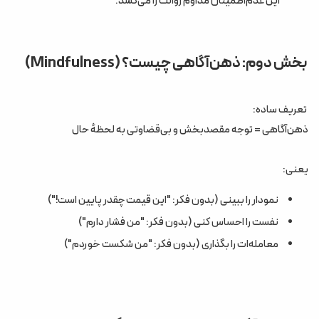
این عدم‌اطمینان مداوم روانت را می‌کشد.
بخش دوم: ذهن‌آگاهی چیست؟ (Mindfulness)
تعریف ساده:
ذهن‌آگاهی = توجه مقصد‌بخش و بی‌قضاوتی به لحظهٔ حال
یعنی:
نمودار را ببینی (بدون فکر: "این قیمت چقدر پایین است!")
نفست را احساس کنی (بدون فکر: "من فشار دارم")
معامله‌ات را بگذاری (بدون فکر: "من شکست خوردم")