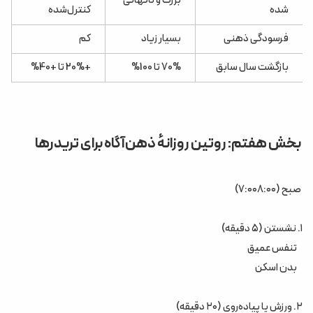
بزرگ و ناگهانی
شده
کنترل‌شده
فرسودگی ذهنی
بسیار زیاد
کم
بازگشت سال سابق
70% تا 100%
+20% تا +40%
بخش هفتم: روتین روزانهٔ ذهن‌آگاه برای تریدرها
صبح (۷:۰۰۸:۰۰)
۱. نشستن (۵ دقیقه)
تنفس عمیق
بدن اسکن
۲. ورزش یا پیاده‌روی (۲۰ دقیقه)