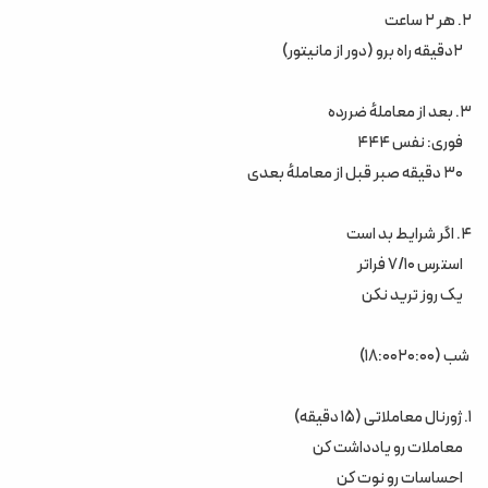
۲. هر ۲ ساعت
۲دقیقه راه برو (دور از مانیتور)
۳. بعد از معاملهٔ ضررده
فوری: نفس ۴۴۴
۳۰ دقیقه صبر قبل از معاملهٔ بعدی
۴. اگر شرایط بد است
استرس ۷/۱۰ فراتر
یک روز ترید نکن
شب (۱۸:۰۰۲۰:۰۰)
۱. ژورنال معاملاتی (۱۵ دقیقه)
معاملات رو یادداشت کن
احساسات رو نوت کن