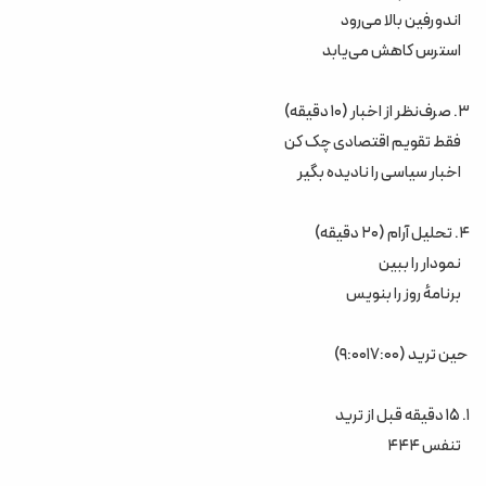
اندورفین بالا می‌رود
استرس کاهش می‌یابد
۳. صرف‌نظر از اخبار (۱۰ دقیقه)
فقط تقویم اقتصادی چک کن
اخبار سیاسی را نادیده بگیر
۴. تحلیل آرام (۲۰ دقیقه)
نمودار را ببین
برنامهٔ روز را بنویس
حین ترید (۹:۰۰۱۷:۰۰)
۱. ۱۵ دقیقه قبل از ترید
تنفس ۴۴۴