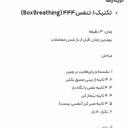
تریدرها
تکنیک ۱: تنفس ۴۴۴ (Box Breathing)
زمان: ۳ دقیقه
بهترین زمان: قبل از باز شدن معاملات
مراحل:
۱. نشسته و پای‌هایت بر زمین
۲. ۴ ثانیه از بینی عمیق بکش
۳. ۴ ثانیه نفس را نگاه دار
۴. ۴ ثانیه ببخار کن
۵. ۴ ثانیه صبر کن (نفسی نیست)
۶. تکرار: ۱۰ بار
اثر علمی: