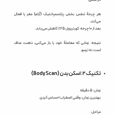
هر چرخهٔ تنفس بخش پاراسمپاتتیک (آرام) مغز را فعال
می‌کند.
بعد از ۱۰ چرخه: کورتیزول ۲۵٪ کاهش می‌یابد.
نتیجه: زمانی که معاملهٔ خود را باز می‌کنی، ذهنت صاف
است، نه ترسو.
تکنیک ۲: اسکن بدن (Body Scan)
زمان: ۵ دقیقه
بهترین زمان: وقتی اضطراب احساس کردی
مراحل: