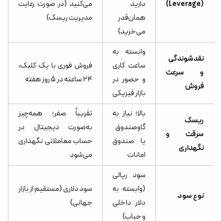
(Leverage)
دارید
می‌کنید (در صورت رعایت
همان‌قدر
مدیریت ریسک)
می‌خرید)
وابسته به
نقدشوندگی
ساعت کاری
فروش فوری با یک کلیک،
و سرعت
و حضور در
۲۴ ساعته در ۵ روز هفته
فروش
بازار فیزیکی
بالا؛ نیاز به
تقریباً صفر؛ همه‌چیز
ریسک
گاوصندوق
به‌صورت دیجیتال در
سرقت و
یا صندوق
حساب معاملاتی نگهداری
نگهداری
امانات
می‌شود
سود ریالی
(وابسته به
سود دلاری (مستقیم از بازار
نوع سود
دلار داخلی
جهانی)
و حباب)