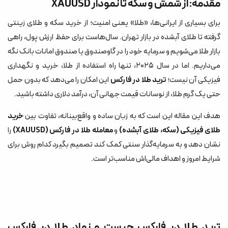
مقدمه: از شمش و سکه تا نمودار XAUUSD
تفاوت طلای آبشده و فارکس؛ از مغازه زرگری تا پلتفرم معاملاتی
برای بسیاری از ایرانی‌ها، «طلا» یعنی امنیت؛ از خرید سکه و طلای زینتی
مزایای خرید طلا در فارکس نسبت به طلای فیزیکی
گرفته تا طلای آبشده در بازار تهران. سال‌هاست برای حفظ ارزش پول، راهی
۱. سود از هر دو جهت بازار (صعود و نزول)
بازار طلا می‌شویم و سرمایه خود را در گاوصندوق یا صندوق امانات بانک نگه
می‌داریم. اما در سال ۲۰۲۵، تنها راه استفاده از طلا، خرید و نگهداری
۲. حذف اجرت، حباب و هزینه‌های پنهان
فیزیکی آن نیست؛
ترید طلا در فارکس
این امکان را می‌دهد که بدون حمل
۳. استفاده از اهرم با مدیریت ریسک
حتی یک گرم طلا، از نوسانات قیمت جهانی آن، درآمد دلاری داشته باشید.
۴. نقدشوندگی لحظه‌ای و معامله ۲۴ ساعته
هدف این مقاله این است که به زبان ساده و واقع‌بینانه، تفاوت بین
خرید
اسپرد طلا در فارکس چیست و چطور روی سود شما اثر می‌گذارد؟
طلای فیزیکی (سکه، طلای آبشده)
و
معامله طلا در فارکس (XAUUSD)
را
تحلیل انس جهانی طلا؛ زبان مشترک تریدرهای XAUUSD
نشان دهد و به سرمایه‌گذار سنتی کمک کند تصمیم بگیرد کدام روش برای
شرایط امروز و اهداف مالی‌اش مناسب‌تر است.
سرمایه‌گذاری روی طلا یا دلار؟ یا هر دو با هم؟
مسیر گذار سرمایه‌گذار سنتی: از خرید سکه تا ترید طلا در فارکس با مای‌پراپ
چرا پراپ فرم (مثل مای‌پراپ) برای شروع ترید XAUUSD منطقی است؟
ریسک‌های ترید طلا در فارکس و اشتباهات رایج تازه‌کارها
ترید طلا در فارکس چیست و نماد طلا در فارکس