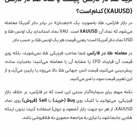
FAQ – سوالات متداول درباره ترید طلا در فارکس
(XAUUSD) کدام است؟
۱. حداقل سرمایه لازم برای ترید طلا در فارکس چقدر است؟
در بازار فارکس، طلا به‌صورت یک «جفت‌ارز» در برابر دلار آمریکا معامله
۲. آیا ترید XAUUSD برای تازه‌کارها مناسب است؟
می‌شود که نماد آن
XAUUSD
است. XAU نماد استاندارد یک اونس طلا و
۳. خرید طلای آبشده بهتر است یا معامله طلا در فارکس؟
USD نماد دلار آمریکا است؛ یعنی قیمت هر یک اونس طلا بر حسب دلار.
۴. آیا برای ترید طلا در فارکس باید تحلیل تکنیکال و بنیادی بلد باشم؟
در
معامله طلا در فارکس
شما صاحب فیزیکی طلا نمی‌شوید، بلکه روی
جمع‌بندی: از خرید طلا در ویترین تا معامله طلا روی نمودار
قیمت آن قرارداد CFD یا مشابه آن را معامله می‌کنید؛ به‌عبارت ساده،
پیش‌بینی می‌کنید قیمت انس جهانی طلا بالا می‌رود یا پایین می‌آید و از
این تغییر قیمت سود یا ضرر می‌کنید.
نکته مهم برای سرمایه‌گذار سنتی این است که در فارکس، بر خلاف بازار
فیزیکی، می‌توانید با کلیک روی
Buy (خرید)
یا
Sell (فروش)
روی نماد
XAUUSD، از هر دو جهت بازار (صعود و نزول) استفاده کنید؛ بدون اینکه
طلایی جابجا شود یا نیازی به مراجعه حضوری به طلافروشی باشد.