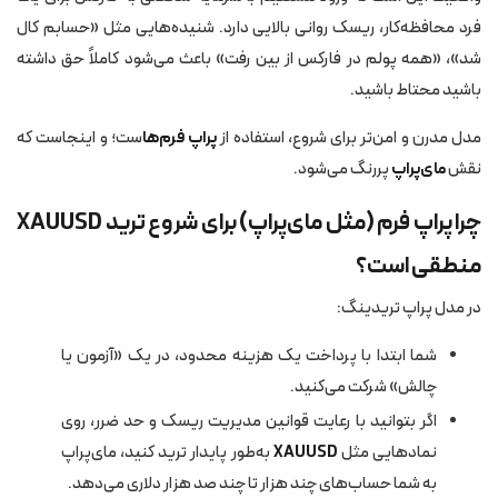
فرد محافظه‌کار، ریسک روانی بالایی دارد. شنیده‌هایی مثل «حسابم کال
شد»، «همه پولم در فارکس از بین رفت» باعث می‌شود کاملاً حق داشته
باشید محتاط باشید.
مدل مدرن و امن‌تر برای شروع، استفاده از
پراپ فرم‌ها
ست؛ و اینجاست که
نقش
مای‌پراپ
پررنگ می‌شود.
چرا پراپ فرم (مثل مای‌پراپ) برای شروع ترید XAUUSD
منطقی است؟
در مدل پراپ تریدینگ:
شما ابتدا با پرداخت یک هزینه محدود، در یک «آزمون یا
چالش» شرکت می‌کنید.
اگر بتوانید با رعایت قوانین مدیریت ریسک و حد ضرر، روی
نمادهایی مثل
XAUUSD
به‌طور پایدار ترید کنید، مای‌پراپ
به شما حساب‌های چند هزار تا چند صد هزار دلاری می‌دهد.