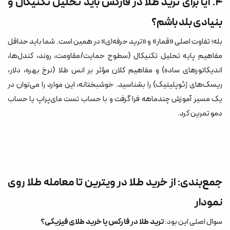
۴. آیا برای ترید طلا در فارکس باید تحلیل تکنیکال و
بنیادی بلد باشم؟
بله؛ تفاوت اصلی «قمار» و «ترید حرفه‌ای» در همین است. شما باید حداقل
مفاهیم پایه تحلیل تکنیکال (سطوح حمایت/مقاومت، روند، کندل‌ها،
اندیکاتورهای ساده) و مفاهیم کلان مؤثر بر انس طلا (نرخ بهره، دلار،
ریسک‌های ژئوپلیتیک) را بشناسید. خوشبختانه، این موارد را می‌توان در
یک مسیر آموزش چندماهه فرا گرفت و با حساب تست مای‌پراپ یا حساب
دمو تمرین کرد.
جمع‌بندی: از خرید طلا در ویترین تا معامله طلا روی
نمودار
سوال اصلی این بود:
ترید طلا در فارکس یا خرید طلای فیزیکی؟