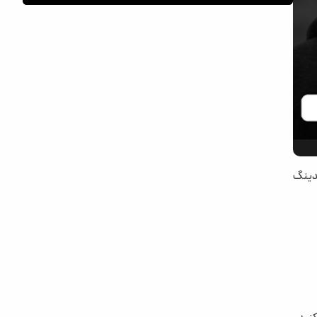
تریدینگ
معرفی پراپ ftmo