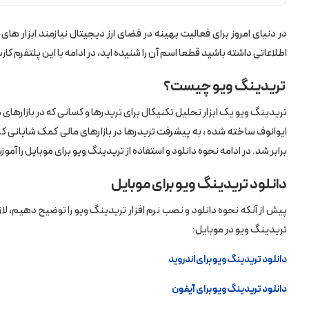
دانلود تریدینگ ویو برای موبایل
در دنیای امروز برای فعالیت بهینه در فضای ارز دیجیتال نیازمند ابزار های 
اطلاعاتی داشته باشید قطعا اسم آن را شنیده اید، در ادامه با این پلتفرم کا
چگونه در تریدینگ ویو اکانت رایگان بسازیم؟
تریدینگ ویو چیست؟
چگونه از ابزارهای تریدینگ ویو استفاده کنیم؟
watchlist
ایوانوف ساخته شده ، به پیشرفت تریدرها در بازارهای مالی کمک شایانی کر
Chart
برابر شد. در ادامه نحوه دانلود و استفاده از تریدینگ ویو برای موبایل را آم
Explore
دانلود تریدینگ ویو برای موبایل
menu
پیش از آنکه نحوه دانلود و نصب نرم افزار تریدینگ ویو را توضیح دهیم، لاز
تریدینگ ویو در موبایل:
دانلود تریدینگ ویو برای اندروید
دانلود تریدینگ ویو برای آیفون