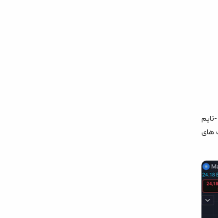
تایم
ت های