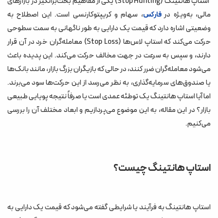
استاپ هانتینگ (Stop Hunting) یکی از مفاهیم بحث‌برانگیز در بازارهای
تجمع استاپ لاس‌ها در سطوح کلیدی:
مالی، به‌ویژه در
، سهام و کریپتوکارنسی است. این اصطلاح به
فارکس
وضعیتی اشاره دارد که قیمت یک دارایی به طور ناگهانی به سمت سطوحی
نقدینگی و نوسانات بازار:
حرکت می‌کند که استاپ لاس‌ها (Stop Loss) معامله‌گران خرد در آن قرار
رفتار روانی معامله‌گران:
دارند، و سپس به سرعت در جهت مخالف حرکت می‌کند. این پدیده باعث
نقش بازارسازان:
می‌شود معامله‌گران ضرر کنند، در حالی که بازیگران بزرگ بازار، مانند بانک‌ها
آیا استاپ هانتینگ عمدی است؟
یا صندوق‌های سرمایه‌گذاری، به نظر می‌رسد از این حرکت‌ها سود می‌برند.
اما آیا استاپ هانتینگ یک توطئه عمدی است یا صرفاً نتیجه پویایی طبیعی
چگونه از استاپ هانتینگ در امان بمانیم؟
بازار؟ در این مقاله، به این موضوع می‌پردازیم و ابعاد مختلف آن را بررسی
اجتناب از سطوح بدیهی برای استاپ لاس:
می‌کنیم.
مدیریت ریسک بهتر:
توجه به زمان‌بندی بازار:
استاپ هانتینگ چیست؟
انتخاب بروکر معتبر:
استفاده از تحلیل عمیق‌تر:
نتیجه‌گیری
استاپ هانتینگ به فرآیند یا شرایطی گفته می‌شود که قیمت یک دارایی به