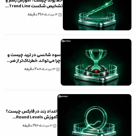
خط روند چیست؟ آموزش رسم و
تشخیص شکست Trend Line
...
21
دقیقه
۱۴ مرداد ۱۴۰۵
سود شانسی در ترید چیست و
چرا می‌تواند خطرناک‌تر از ضر
...
20
دقیقه
۱۳ مرداد ۱۴۰۵
اعداد رند در فارکس چیست؟
آموزش Round Levels
...
19
دقیقه
۱۲ مرداد ۱۴۰۵