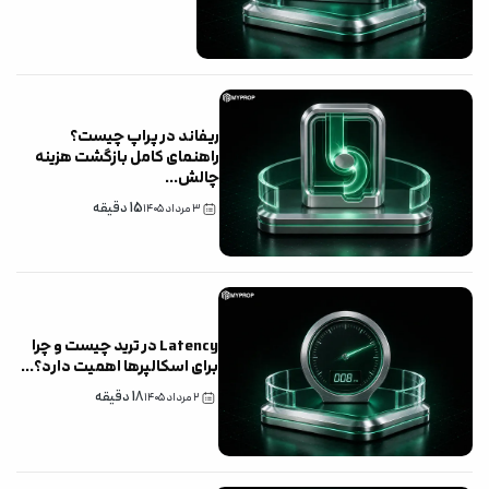
ریفاند در پراپ چیست؟
راهنمای کامل بازگشت هزینه
چالش
...
15
دقیقه
۳ مرداد ۱۴۰۵
Latency در ترید چیست و چرا
برای اسکالپرها اهمیت دارد؟
...
18
دقیقه
۲ مرداد ۱۴۰۵