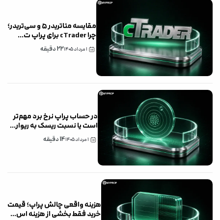
مقایسه متاتریدر ۵ و سی‌تریدر؛
چرا cTrader برای پراپ ت
...
22
دقیقه
۱ مرداد ۱۴۰۵
در حساب پراپ نرخ برد مهم‌تر
است یا نسبت ریسک به ریوار
...
14
دقیقه
۱ مرداد ۱۴۰۵
هزینه واقعی چالش پراپ؛ قیمت
خرید فقط بخشی از هزینه اس
...