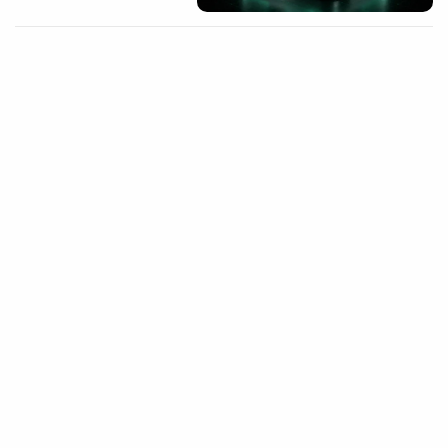
معاملات هم‌بسته در حساب
پراپ؛ ریسک پنهان چند
پوزیشن
...
18
دقیقه
۲۳ تیر ۱۴۰۵
حساب پراپ را چطور مثل یک
کسب‌وکار مدیریت کنیم، نه
مثل
...
16
دقیقه
۲۲ تیر ۱۴۰۵