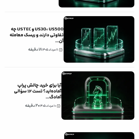
US30، US500 و USTEC چه
تفاوتی دارند و ریسک معامله
آن‌
...
18
دقیقه
۱۱ مرداد ۱۴۰۵
آیا برای خرید چالش پراپ
آماده‌اید؟ تست ۱۲ سؤالی
آمادگ
...
20
دقیقه
۱۰ مرداد ۱۴۰۵